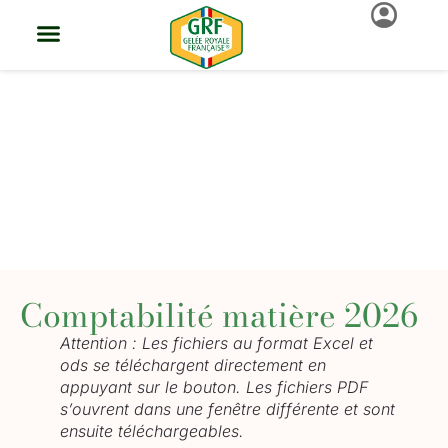
La Gelée Royale
La Gelée Royale
Trouver Ma Gelée Royale
Groupement De Producteurs
Démarche Qualité GRF®
Actus Et Événements
Produire De La Gelée GRF®
Revendre De La Gelée GRF®
Française
Comptabilité matière 2026
Attention : Les fichiers au format Excel et
ods se téléchargent directement en
appuyant sur le bouton. Les fichiers PDF
s’ouvrent dans une fenêtre différente et sont
ensuite téléchargeables.