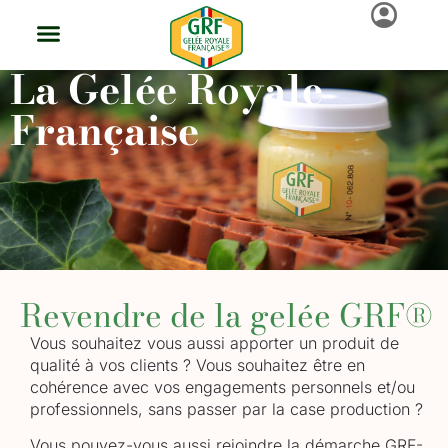
La Gelée Royale
La Gelée Royale
Trouver Ma Gelée Royale
Groupement De Producteurs
Démarche Qualité GRF®
Actus Et Événements
Produire De La Gelée GRF®
Revendre De La Gelée GRF®
Française
Revendre de la gelée GRF®
Vous souhaitez vous aussi apporter un produit de
qualité à vos clients ? Vous souhaitez être en
cohérence avec vos engagements personnels et/ou
professionnels, sans passer par la case production ?
Vous pouvez-vous aussi rejoindre la démarche GRF-