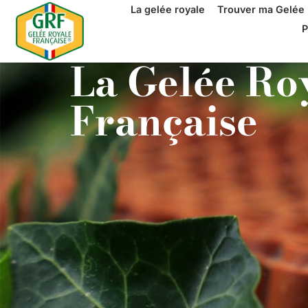
La gelée royale
Trouver ma Gelée 
P
La Gelée Ro
Française