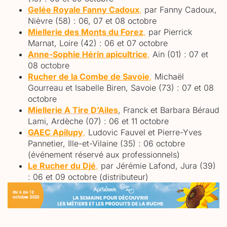
Gelée Royale Fanny Cadoux
,
par Fanny Cadoux,
Nièvre (58) : 06, 07 et 08 octobre
Miellerie des Monts du Forez
,
par Pierrick
Marnat, Loire (42) : 06 et 07 octobre
Anne-Sophie Hérin apicultrice
,
Ain (01) : 07 et
08 octobre
Rucher de la Combe de Savoie
,
Michaël
Gourreau et Isabelle Biren, Savoie (73) : 07 et 08
octobre
Miellerie A Tire D’Ailes
, Franck et Barbara Béraud
Lami, Ardèche (07) : 06 et 11 octobre
GAEC Apilupy
,
Ludovic Fauvel et Pierre-Yves
Pannetier, Ille-et-Vilaine (35) : 06 octobre
(événement réservé aux professionnels)
Le Rucher du Djé
,
par Jérémie Lafond, Jura (39)
: 06 et 09 octobre (distributeur)