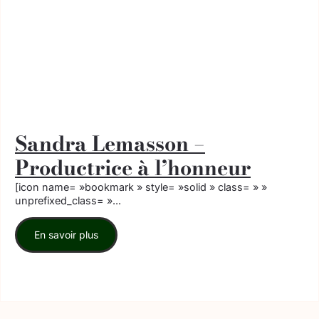
Sandra Lemasson –
Productrice à l’honneur
[icon name= »bookmark » style= »solid » class= » »
unprefixed_class= »...
En savoir plus