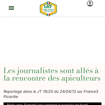
La Gelée Royale
La Gelée Royale
Trouver Ma Gelée Royale
Groupement De Producteurs
Démarche Qualité GRF®
Actus Et Événements
Produire De La Gelée GRF®
Revendre De La Gelée GRF®
Française
Les journalistes sont allés à
la rencontre des apiculteurs
Reportage dans le JT 19/20 du 24/04/13 sur France3
Picardie
Lecteur
Media error: Format(s) not supported or source(s) not found