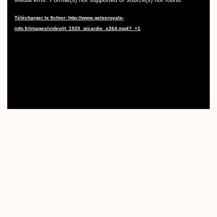
vidéo
Télécharger le fichier: http://www.geleeroyale-
info.fr/images/video/jt_1920_picardie_x264.mp4?_=1