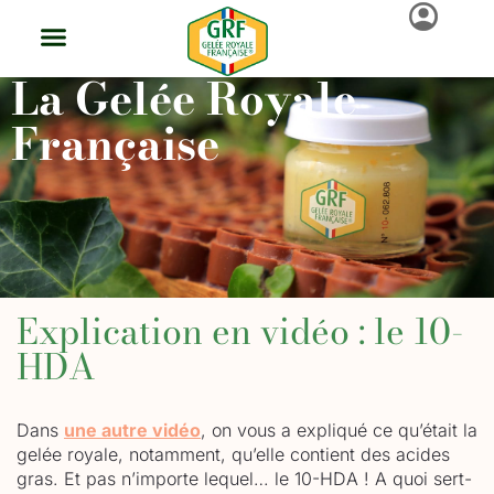
La Gelée Royale
La Gelée Royale
Trouver Ma Gelée Royale
Groupement De Producteurs
Démarche Qualité GRF®
Actus Et Événements
Produire De La Gelée GRF®
Revendre De La Gelée GRF®
Française
Explication en vidéo : le 10-
HDA
Dans
une autre vidéo
, on vous a expliqué ce qu’était la
gelée royale, notamment, qu’elle contient des acides
gras. Et pas n’importe lequel… le 10-HDA ! A quoi sert-