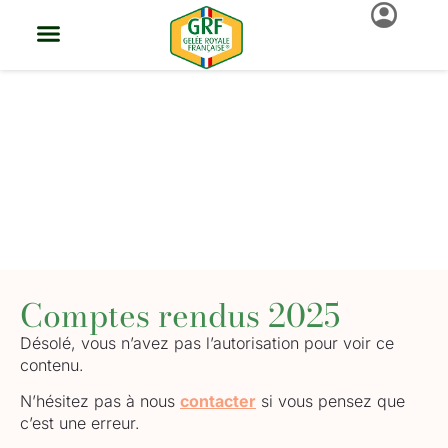
La Gelée Royale
La Gelée Royale
Trouver Ma Gelée Royale
Groupement De Producteurs
Démarche Qualité GRF®
Actus Et Événements
Produire De La Gelée GRF®
Revendre De La Gelée GRF®
Française
Comptes rendus 2025
Désolé, vous n’avez pas l’autorisation pour voir ce
contenu.
N’hésitez pas à nous
contacter
si vous pensez que
c’est une erreur.